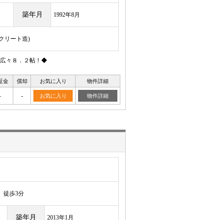
築年月
1992年8月
ンクリート造)
広々８．２帖！◆
証金
償却
お気に入り
物件詳細
-
-
お気に入り
物件詳細
徒歩3分
築年月
2013年1月