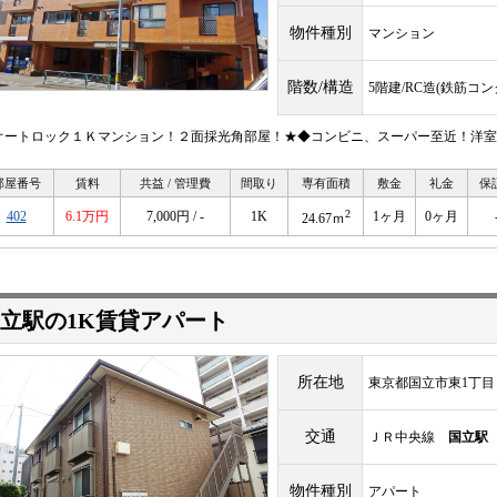
物件種別
マンション
階数/構造
5階建/RC造(鉄筋コ
オートロック１Ｋマンション！２面採光角部屋！★◆コンビニ、スーパー至近！洋室
部屋番号
賃料
共益 / 管理費
間取り
専有面積
敷金
礼金
保
2
402
6.1万円
7,000円 / -
1K
1ヶ月
0ヶ月
24.67ｍ
立駅の1K賃貸アパート
所在地
東京都国立市東1丁目
交通
ＪＲ中央線
国立駅
物件種別
アパート