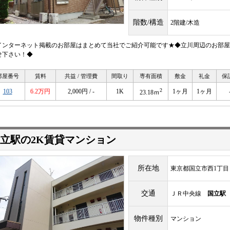
階数/構造
2階建/木造
インターネット掲載のお部屋はまとめて当社でご紹介可能です★◆立川周辺のお部屋
せ下さい！◆
部屋番号
賃料
共益 / 管理費
間取り
専有面積
敷金
礼金
保
2
103
6.2万円
2,000円 / -
1K
1ヶ月
1ヶ月
23.18ｍ
立駅の2K賃貸マンション
所在地
東京都国立市西1丁目
交通
ＪＲ中央線
国立駅
物件種別
マンション