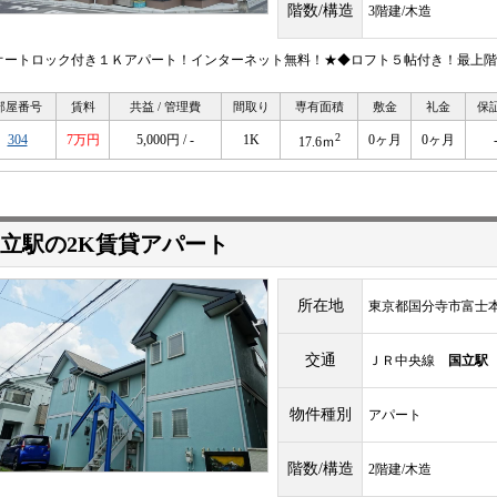
階数/構造
3階建/木造
オートロック付き１Ｋアパート！インターネット無料！★◆ロフト５帖付き！最上階
部屋番号
賃料
共益 / 管理費
間取り
専有面積
敷金
礼金
保
2
304
7万円
5,000円 / -
1K
0ヶ月
0ヶ月
17.6ｍ
立駅の2K賃貸アパート
所在地
東京都国分寺市富士本
交通
ＪＲ中央線
国立駅
物件種別
アパート
階数/構造
2階建/木造