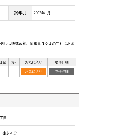
築年月
2003年1月
探しは地域密着、情報量ＮＯ１の当社におま
証金
償却
お気に入り
物件詳細
-
-
お気に入り
物件詳細
丁目
徒歩20分