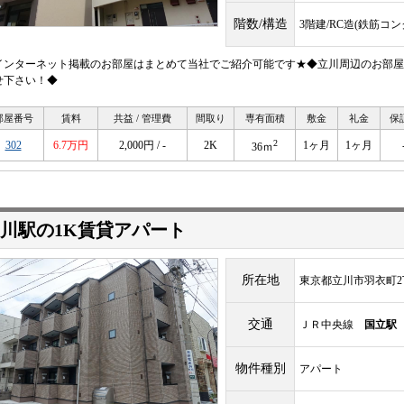
階数/構造
3階建/RC造(鉄筋コ
インターネット掲載のお部屋はまとめて当社でご紹介可能です★◆立川周辺のお部屋
せ下さい！◆
部屋番号
賃料
共益 / 管理費
間取り
専有面積
敷金
礼金
保
2
302
6.7万円
2,000円 / -
2K
1ヶ月
1ヶ月
36ｍ
川駅の1K賃貸アパート
所在地
東京都立川市羽衣町2
交通
ＪＲ中央線
国立駅
物件種別
アパート