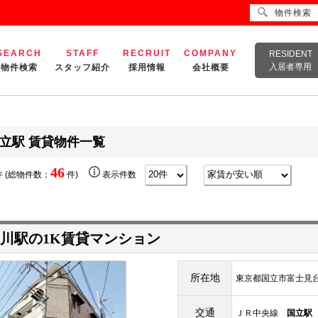
物件検索
SEARCH
STAFF
RECRUIT
COMPANY
RESIDENT
入居者専用
物件検索
スタッフ紹介
採用情報
会社概要
立駅 賃貸物件一覧
46
 (総物件数：
件)
表示件数
川駅の1K賃貸マンション
所在地
東京都国立市富士見台
交通
ＪＲ中央線
国立駅