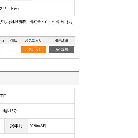
ンクリート造)
探しは地域密着、情報量ＮＯ１の当社におま
証金
償却
お気に入り
物件詳細
-
-
お気に入り
物件詳細
丁目
徒歩15分
築年月
2020年6月