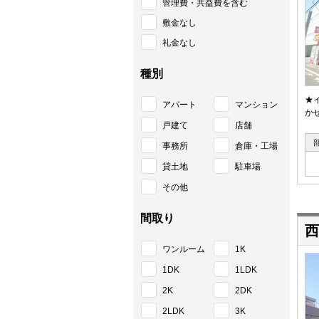
管理費・共益費を含む
敷金なし
礼金なし
種別
★
アパート
マンション
か
戸建て
店舗
事務所
倉庫・工場
貸土地
駐車場
その他
間取り
西
ワンルーム
1K
1DK
1LDK
2K
2DK
2LDK
3K