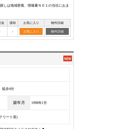
探しは地域密着、情報量ＮＯ１の当社におま
証金
償却
お気に入り
物件詳細
-
-
お気に入り
物件詳細
徒歩4分
築年月
1998年1月
ンクリート造)