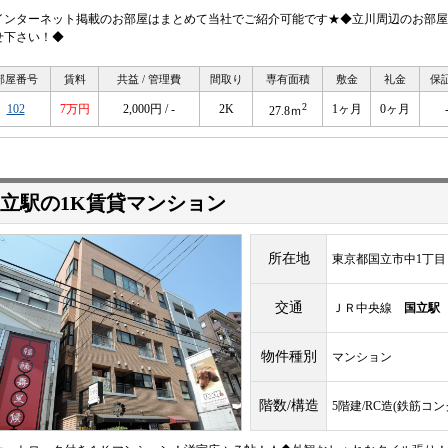
インターネット掲載のお部屋はまとめて当社でご紹介可能です★◆立川周辺のお部屋
せ下さい！◆
部屋番号
賃料
共益 / 管理費
間取り
専有面積
敷金
礼金
保
2
102
7万円
2,000円 / -
2K
1ヶ月
0ヶ月
27.8ｍ
立駅の1K賃貸マンション
所在地
東京都国立市中1丁目
交通
ＪＲ中央線
国立駅
物件種別
マンション
階数/構造
5階建/RC造(鉄筋コ