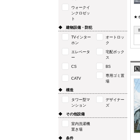
ウォークイ
ンクロゼッ
★
ト
◆ 建物設備・防犯
TVインター
オートロッ
ホン
ク
エレベータ
宅配ボック
ー
ス
CS
BS
国
専用ゴミ置
CATV
場
◆ 構造
タワー型マ
デザイナー
ンション
ズ
◆ その他設備
室内洗濯機
置き場
◆ 条件