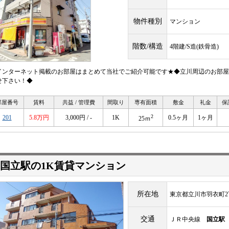
物件種別
マンション
階数/構造
4階建/S造(鉄骨造)
インターネット掲載のお部屋はまとめて当社でご紹介可能です★◆立川周辺のお部屋
せ下さい！◆
部屋番号
賃料
共益 / 管理費
間取り
専有面積
敷金
礼金
保
2
201
5.8万円
3,000円 / -
1K
0.5ヶ月
1ヶ月
25ｍ
国立駅の1K賃貸マンション
所在地
東京都立川市羽衣町2
交通
ＪＲ中央線
国立駅