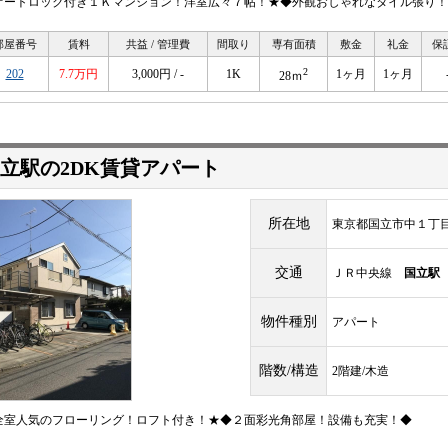
オートロック付き１Ｋマンション！洋室広々７帖！★◆外観おしゃれなタイル張り！
部屋番号
賃料
共益 / 管理費
間取り
専有面積
敷金
礼金
保
2
202
7.7万円
3,000円 / -
1K
1ヶ月
1ヶ月
28ｍ
立駅の2DK賃貸アパート
所在地
東京都国立市中１丁
交通
ＪＲ中央線
国立駅
物件種別
アパート
階数/構造
2階建/木造
全室人気のフローリング！ロフト付き！★◆２面彩光角部屋！設備も充実！◆