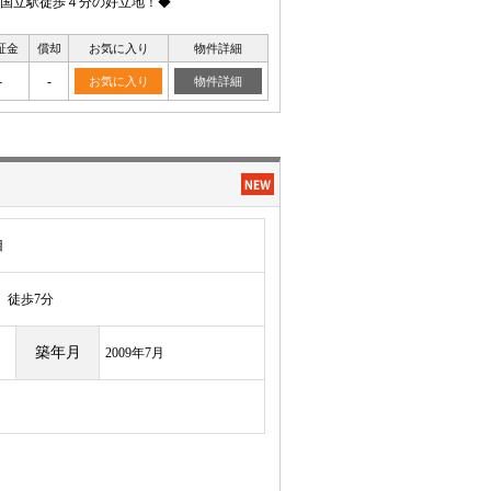
国立駅徒歩４分の好立地！◆
証金
償却
お気に入り
物件詳細
-
-
お気に入り
物件詳細
目
徒歩7分
築年月
2009年7月