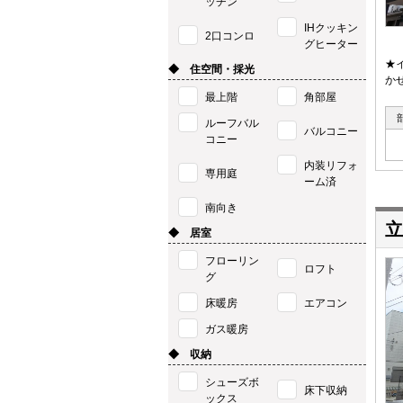
ッチン
IHクッキン
2口コンロ
グヒーター
★
◆ 住空間・採光
か
最上階
角部屋
ルーフバル
バルコニー
コニー
内装リフォ
専用庭
ーム済
南向き
立
◆ 居室
フローリン
ロフト
グ
床暖房
エアコン
ガス暖房
◆ 収納
シューズボ
床下収納
ックス