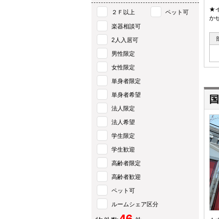
★
２Ｆ以上
ペット可
か
楽器相談可
2人入居可
男性限定
女性限定
単身者限定
単身者希望
国
法人限定
法人希望
学生限定
学生歓迎
高齢者限定
高齢者歓迎
ペット可
ルームシェア区分