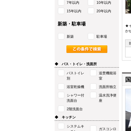
7年以内
10年以内
15年以内
20年以内
新築・駐車場
★
か
新築
駐車場
◆ バス・トイレ・洗面所
バストイレ
追焚機能浴
別
室
国
浴室乾燥機
洗面所独立
シャワー付
温水洗浄便
洗面台
座
2階洗面台
◆ キッチン
システムキ
ガスコンロ