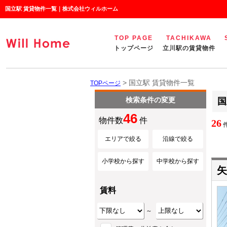
国立駅 賃貸物件一覧｜株式会社ウィルホーム
TOP PAGE
TACHIKAWA
トップページ
立川駅の賃貸物件
> 国立駅 賃貸物件一覧
TOPページ
検索条件の変更
国
46
物件数
件
26
件
エリアで絞る
沿線で絞る
小学校から探す
中学校から探す
矢
賃料
～