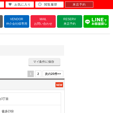
お気に入り
閲覧履歴
来店予約
VENDOR
MAIL
RESERV
仲介会社様専用
お問い合わせ
来店予約
1
2
次の20件>>
3丁目
徒歩23分