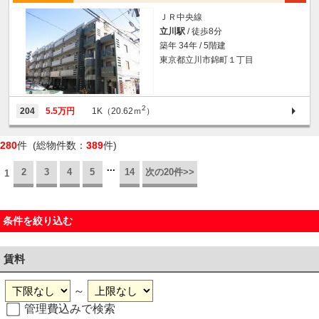
ＪＲ中央線
立川駅
/ 徒歩8分
築年 34年 / 5階建
東京都立川市錦町１丁目
2
204
5.5万円
1K（20.62ｍ
）
280
件 (総物件数：
389
件)
...
2
3
4
5
14
次の20件>>
1
条件を絞り込む
賃料
～
管理費込みで検索