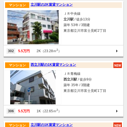
立川駅の2K賃貸マンション
マンション
ＪＲ中央線
立川駅
/ 徒歩13分
築年 53年 / 3階建
東京都立川市富士見町2丁目
2
302
5.5万円
2K（23.28ｍ
）
西立川駅の1K賃貸マンション
マンション
ＪＲ青梅線
西立川駅
/ 徒歩9分
築年 35年 / 3階建
東京都立川市富士見町1丁目
2
306
5.5万円
1K（22.65ｍ
）
立川駅の1K賃貸マンション
マンション