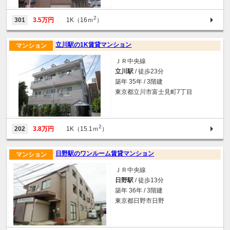
2
301
3.5万円
1K（16ｍ
）
立川駅の1K賃貸マンション
マンション
ＪＲ中央線
立川駅
/ 徒歩23分
築年 35年 / 3階建
東京都立川市富士見町7丁目
2
202
3.8万円
1K（15.1ｍ
）
日野駅のワンルーム賃貸マンション
マンション
ＪＲ中央線
日野駅
/ 徒歩13分
築年 36年 / 3階建
東京都日野市日野