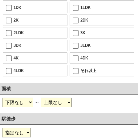
1DK
1LDK
2K
2DK
2LDK
3K
3DK
3LDK
4K
4DK
4LDK
それ以上
面積
～
駅徒歩