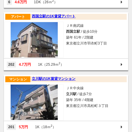
2
6
4.6万円
1DK（26ｍ
）
西国立駅の1K賃貸アパート
アパート
ＪＲ南武線
西国立駅
/ 徒歩10分
築年 61年 / 2階建
東京都立川市羽衣町3丁目
2
202
4.7万円
1K（25.29ｍ
）
立川駅の1K賃貸マンション
マンション
ＪＲ中央線
立川駅
/ 徒歩7分
築年 35年 / 4階建
東京都立川市高松町３丁目
2
201
5万円
1K（18ｍ
）