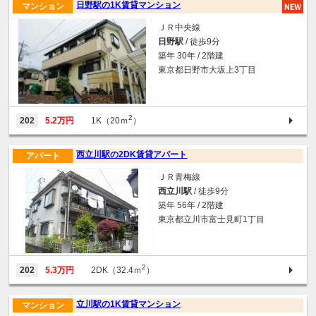
日野駅の1K賃貸マンション
マンション
ＪＲ中央線
日野駅
/ 徒歩9分
築年 30年 / 2階建
東京都日野市大坂上3丁目
2
202
5.2万円
1K（20ｍ
）
西立川駅の2DK賃貸アパート
アパート
ＪＲ青梅線
西立川駅
/ 徒歩9分
築年 56年 / 2階建
東京都立川市富士見町1丁目
2
202
5.3万円
2DK（32.4ｍ
）
立川駅の1K賃貸マンション
マンション