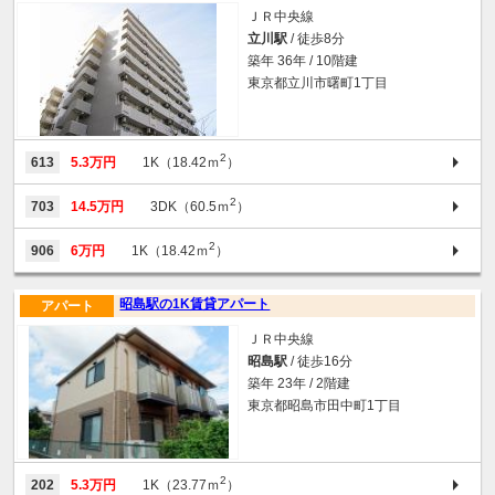
ＪＲ中央線
立川駅
/ 徒歩8分
築年 36年 / 10階建
東京都立川市曙町1丁目
2
613
5.3万円
1K（18.42ｍ
）
2
703
14.5万円
3DK（60.5ｍ
）
2
906
6万円
1K（18.42ｍ
）
昭島駅の1K賃貸アパート
アパート
ＪＲ中央線
昭島駅
/ 徒歩16分
築年 23年 / 2階建
東京都昭島市田中町1丁目
2
202
5.3万円
1K（23.77ｍ
）