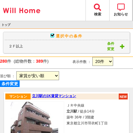
検索
お知らせ
トップ
>
選択中の条件
物件検索
条件
２Ｆ以上
> 物件一覧
変更
280
件 (総物件数：
389
件)
表示件数 ：
並び順 ：
条件変更
立川駅の1K賃貸マンション
マンション
ＪＲ中央線
立川駅
/ 徒歩14分
築年 36年 / 3階建
東京都立川市羽衣町1丁目