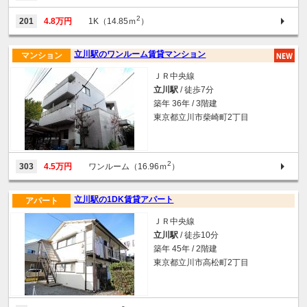
2
201
4.8万円
1K（14.85ｍ
）
立川駅のワンルーム賃貸マンション
マンション
ＪＲ中央線
立川駅
/ 徒歩7分
築年 36年 / 3階建
東京都立川市柴崎町2丁目
2
303
4.5万円
ワンルーム（16.96ｍ
）
立川駅の1DK賃貸アパート
アパート
ＪＲ中央線
立川駅
/ 徒歩10分
築年 45年 / 2階建
東京都立川市高松町2丁目