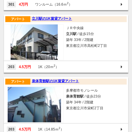
2
301
4万円
ワンルーム（16.6ｍ
）
立川駅の1K賃貸アパート
アパート
ＪＲ中央線
立川駅
/ 徒歩15分
築年 33年 / 2階建
東京都立川市高松町2丁目
2
203
4.5万円
1K（20ｍ
）
泉体育館駅の1K賃貸アパート
アパート
多摩都市モノレール
泉体育館駅
/ 徒歩23分
築年 34年 / 2階建
東京都立川市栄町2丁目
2
203
4.5万円
1K（14.85ｍ
）