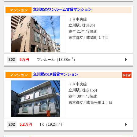
立川駅のワンルーム賃貸マンション
マンション
ＪＲ中央線
立川駅
/ 徒歩8分
築年 21年 / 3階建
東京都立川市曙町１丁目
2
302
5万円
ワンルーム（13.38ｍ
）
立川駅の1K賃貸マンション
マンション
ＪＲ中央線
立川駅
/ 徒歩15分
築年 38年 / 3階建
東京都立川市高松町１丁目
2
202
5.2万円
1K（19.2ｍ
）