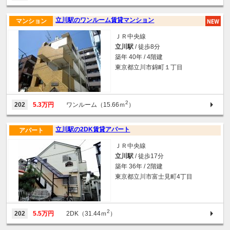
立川駅のワンルーム賃貸マンション
マンション
ＪＲ中央線
立川駅
/ 徒歩8分
築年 40年 / 4階建
東京都立川市錦町１丁目
2
202
5.3万円
ワンルーム（15.66ｍ
）
立川駅の2DK賃貸アパート
アパート
ＪＲ中央線
立川駅
/ 徒歩17分
築年 36年 / 2階建
東京都立川市富士見町4丁目
2
202
5.5万円
2DK（31.44ｍ
）