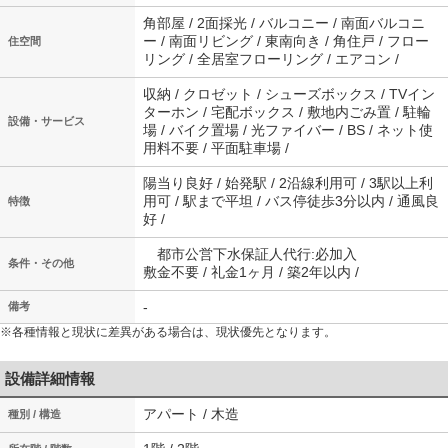
角部屋 / 2面採光 / バルコニー / 南面バルコニ
ー / 南面リビング / 東南向き / 角住戸 / フロー
住空間
リング / 全居室フローリング / エアコン /
収納 / クロゼット / シューズボックス / TVイン
ターホン / 宅配ボックス / 敷地内ごみ置 / 駐輪
設備・サービス
場 / バイク置場 / 光ファイバー / BS / ネット使
用料不要 / 平面駐車場 /
陽当り良好 / 始発駅 / 2沿線利用可 / 3駅以上利
用可 / 駅まで平坦 / バス停徒歩3分以内 / 通風良
特徴
好 /
都市公営下水保証人代行:必加入
条件・その他
敷金不要 / 礼金1ヶ月 / 築2年以内 /
-
備考
※各種情報と現状に差異がある場合は、現状優先となります。
設備詳細情報
アパート / 木造
種別 / 構造