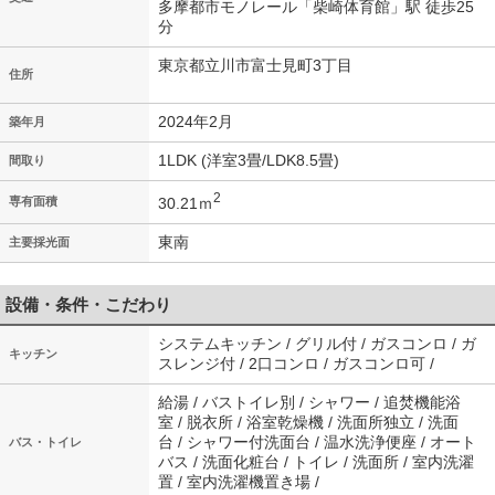
多摩都市モノレール「柴崎体育館」駅 徒歩25
分
東京都立川市富士見町3丁目
住所
2024年2月
築年月
1LDK (洋室3畳/LDK8.5畳)
間取り
2
30.21ｍ
専有面積
東南
主要採光面
設備・条件・こだわり
システムキッチン / グリル付 / ガスコンロ / ガ
キッチン
スレンジ付 / 2口コンロ / ガスコンロ可 /
給湯 / バストイレ別 / シャワー / 追焚機能浴
室 / 脱衣所 / 浴室乾燥機 / 洗面所独立 / 洗面
台 / シャワー付洗面台 / 温水洗浄便座 / オート
バス・トイレ
バス / 洗面化粧台 / トイレ / 洗面所 / 室内洗濯
置 / 室内洗濯機置き場 /