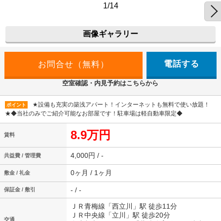
1/14
画像ギャラリー
電話する
空室確認・内見予約はこちらから
★設備も充実の築浅アパート！インターネットも無料で使い放題！
ポイント
★◆当社のみでご紹介可能なお部屋です！駐車場は軽自動車限定◆
8.9万円
賃料
4,000円 / -
共益費 / 管理費
0ヶ月 / 1ヶ月
敷金 / 礼金
- / -
保証金 / 敷引
ＪＲ青梅線「西立川」駅 徒歩11分
ＪＲ中央線「立川」駅 徒歩20分
交通