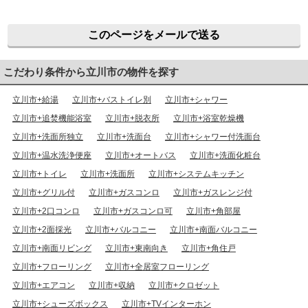
このページをメールで送る
こだわり条件から立川市の物件を探す
立川市+給湯
立川市+バストイレ別
立川市+シャワー
立川市+追焚機能浴室
立川市+脱衣所
立川市+浴室乾燥機
立川市+洗面所独立
立川市+洗面台
立川市+シャワー付洗面台
立川市+温水洗浄便座
立川市+オートバス
立川市+洗面化粧台
立川市+トイレ
立川市+洗面所
立川市+システムキッチン
立川市+グリル付
立川市+ガスコンロ
立川市+ガスレンジ付
立川市+2口コンロ
立川市+ガスコンロ可
立川市+角部屋
立川市+2面採光
立川市+バルコニー
立川市+南面バルコニー
立川市+南面リビング
立川市+東南向き
立川市+角住戸
立川市+フローリング
立川市+全居室フローリング
立川市+エアコン
立川市+収納
立川市+クロゼット
立川市+シューズボックス
立川市+TVインターホン