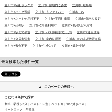
立川市+宅配ボックス
立川市+敷地内ごみ置
立川市+駐輪場
立川市+バイク置場
立川市+光ファイバー
立川市+BS
立川市+ネット使用料不要
立川市+平面駐車場
立川市+陽当り良好
立川市+始発駅
立川市+2沿線利用可
立川市+3駅以上利用可
立川市+駅まで平坦
立川市+バス停徒歩3分以内
立川市+通風良好
立川市+全居室洋室
立川市+室内洗濯置
立川市+室内洗濯機置き場
立川市+敷金不要
立川市+礼金1ヶ月
立川市+築2年以内
最近検索した条件一覧
このページの先頭へ
こだわり条件で探す
新築
駅徒歩5分
バストイレ別
ペット可
追い焚きバス
オートロック
角部屋