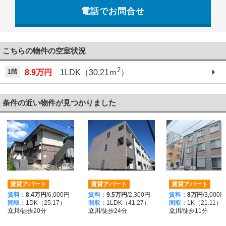
電話でお問合せ
042-521-6330
こちらの物件の空室状況
2
1階
8.9万円
1LDK（30.21ｍ
）
条件の近い物件が見つかりました
賃貸アパート
賃貸アパート
賃貸アパート
賃料：
8.4万円
/6,000円
賃料：
9.5万円
/2,300円
賃料：
8万円
/3,000円
間取：
1DK（25.17）
間取：
1LDK（41.27）
間取：
1K（21.11）
立川
/徒歩20分
立川
/徒歩24分
立川
/徒歩11分